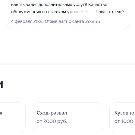
навязывания дополнительных услуг)! Качество
обслуживания на высоком уровне! Вежливый,
Показать ещё
отзывчивый и внимательный персонал, готовый
4 февраля 2025 Отзыв взят с сайта Zoon.ru
помочь и ответить на все вопросы. К каждому клиенту
индивидуальный подход. Вы лучшие!
и
я
Сход-развал
Кузовно
от 2000 руб.
от 1000 